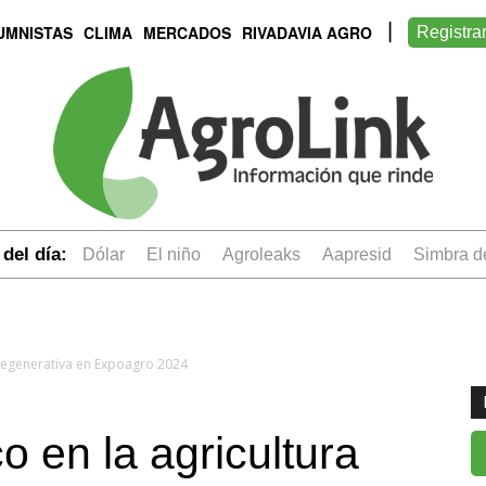
UMNISTAS
CLIMA
MERCADOS
RIVADAVIA AGRO
Registra
del día:
dólar
el niño
Agroleaks
aapresid
simbra 
 regenerativa en Expoagro 2024
o en la agricultura