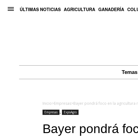
ÚLTIMAS NOTICIAS
AGRICULTURA
GANADERÍA
COL
Temas 
Inicio
>
Empresas
>
Bayer pondrá foco en la agricultura
,
Empresas
ExpoAgro
Bayer pondrá foc