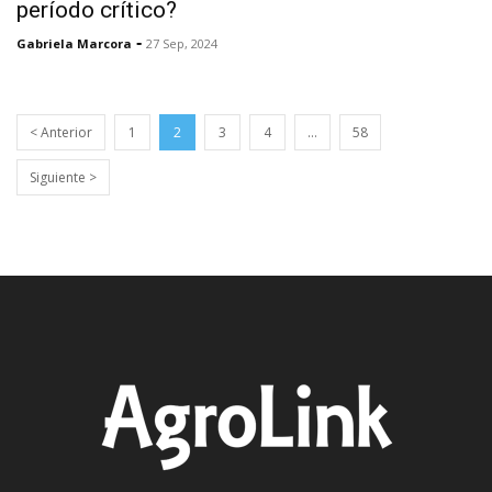
período crítico?
-
Gabriela Marcora
27 Sep, 2024
< Anterior
1
2
3
4
…
58
Siguiente >