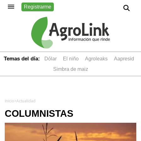
Registrarme
Temas del día:
dólar
el niño
Agroleaks
aapresid
simbra de maiz
Inicio
>
Actualidad
COLUMNISTAS