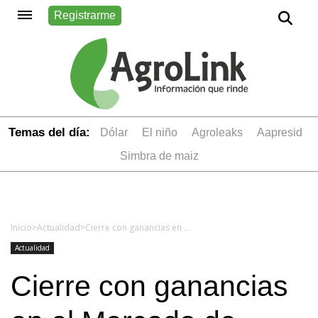
Registrarme
Temas del día:
dólar
el niño
Agroleaks
aapresid
simbra de maiz
Inicio
>
Actualidad
>
Cierre con ganancias en el Mercado de Chicago
Actualidad
Cierre con ganancias