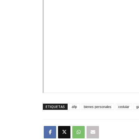
ETIQUETAS
afip
bienes personales
cedular
g