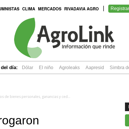
UMNISTAS
CLIMA
MERCADOS
RIVADAVIA AGRO
Registra
del día:
dólar
el niño
Agroleaks
aapresid
simbra 
Desde AFIP prorrogaron vencimientos de bienes personales, ganancias y cedular
rogaron