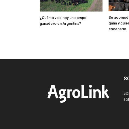
Se acomoda 
¿Cuánto vale hoy un campo
gana y quié
ganadero en Argentina?
escenario
S
So
sob