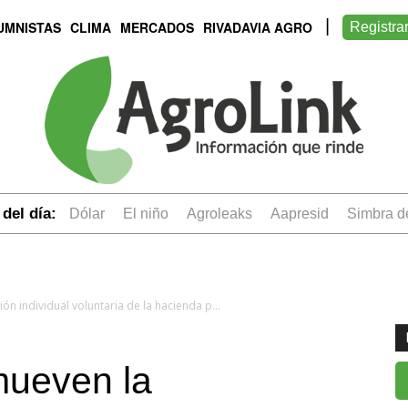
UMNISTAS
CLIMA
MERCADOS
RIVADAVIA AGRO
Registra
del día:
dólar
el niño
Agroleaks
aapresid
simbra 
Desde CRA promueven la identificación individual voluntaria de la hacienda para evitar nuevas cargas
ueven la