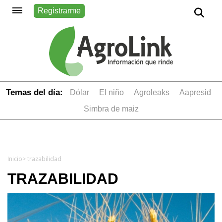
Registrarme
Temas del día:
dólar
el niño
Agroleaks
aapresid
simbra de maiz
Inicio
> trazabilidad
TRAZABILIDAD