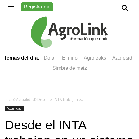
Registrarme
Temas del día:
dólar
el niño
Agroleaks
aapresid
simbra de maiz
Inicio
>
Actualidad
>
Desde el INTA trabajan en un sistema de información geográfica de la reserva del Iberá
Actualidad
Desde el INTA