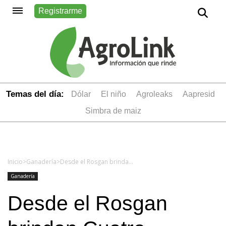
Registrarme
Temas del día:
dólar
el niño
Agroleaks
aapresid
simbra de maiz
Inicio
>
Ganadería
>
Desde el Rosgan brindan Cuatro razones para entender por qué en 2024 hay una mayor salida de terneros
Ganadería
Desde el Rosgan