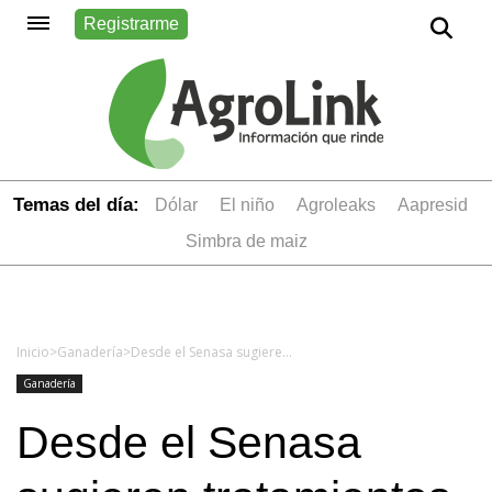
Registrarme
Temas del día:
dólar
el niño
Agroleaks
aapresid
simbra de maiz
Inicio
>
Ganadería
>
Desde el Senasa sugieren tratamientos garrapaticidas en bovinos: Claves para el uso correcto del baño de inmersión
Ganadería
Desde el Senasa