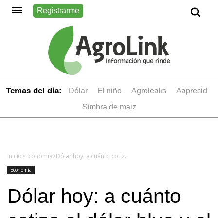
Registrarme
Temas del día:
dólar
el niño
Agroleaks
aapresid
simbra de maiz
Inicio
>
Economía
>
Dólar hoy: a cuánto cotiza el dólar blue y el dólar Banco Nación este martes 14 de octubre
Economía
Dólar hoy: a cuánto