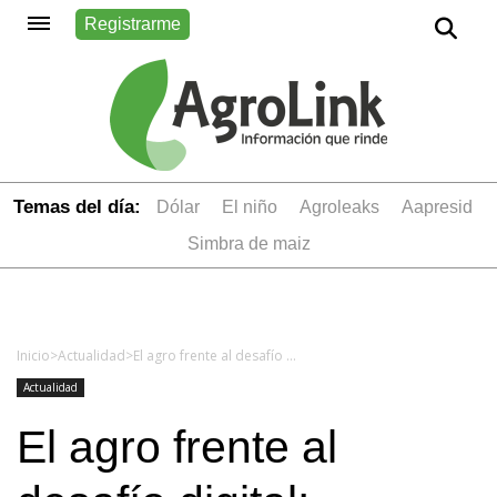
Registrarme
Temas del día:
dólar
el niño
Agroleaks
aapresid
simbra de maiz
Inicio
>
Actualidad
>
El agro frente al desafío digital: tecnología hay, lo que falta es una nueva forma de pensar
Actualidad
El agro frente al