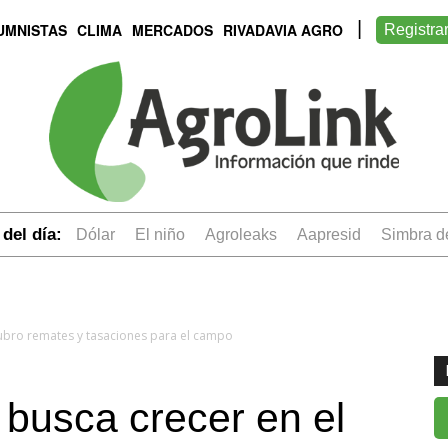
UMNISTAS
CLIMA
MERCADOS
RIVADAVIA AGRO
Registra
del día:
dólar
el niño
Agroleaks
aapresid
simbra 
rubro remates y tasaciones para el campo
busca crecer en el