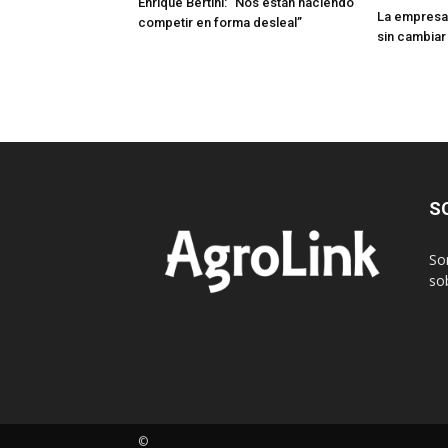
Enrique Bertini: “Nos están haciendo
La empresa
competir en forma desleal”
sin cambiar
S
So
sob
©