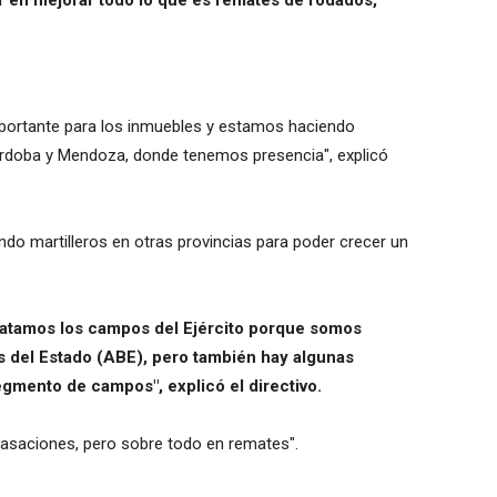
er en mejorar todo lo que es remates de rodados,
mportante para los inmuebles y estamos haciendo
rdoba y Mendoza, donde tenemos presencia", explicó
ndo martilleros en otras provincias para poder crecer un
matamos los campos del Ejército porque somos
s del Estado (ABE), pero también hay algunas
egmento de campos", explicó el directivo.
 tasaciones, pero sobre todo en remates".