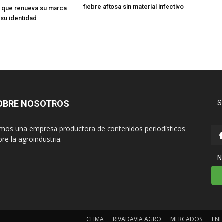
fiebre aftosa sin material infectivo
 que renueva su marca
 su identidad
OBRE NOSOTROS
S
mos una empresa productora de contenidos periodísticos
re la agroindustria.
N
CLIMA
RIVADAVIA AGRO
MERCADOS
ENL