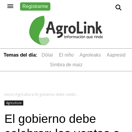
Registrarme
Temas del día:
dólar
el niño
Agroleaks
aapresid
simbra de maiz
Inicio
>
Agricultura
>
El gobierno debe celebrar: las ventas a precio soja toman muy buen ritmo
Agricultura
El gobierno debe