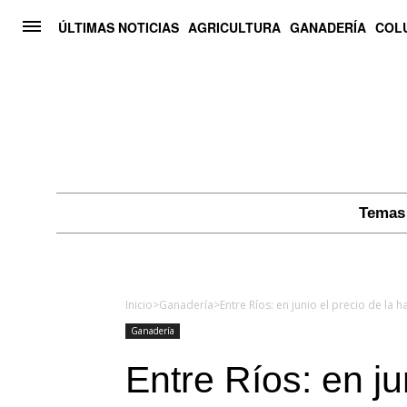
ÚLTIMAS NOTICIAS
AGRICULTURA
GANADERÍA
COL
Temas 
Inicio
>
Ganadería
>
Entre Ríos: en junio el precio de la 
Ganadería
Entre Ríos: en ju