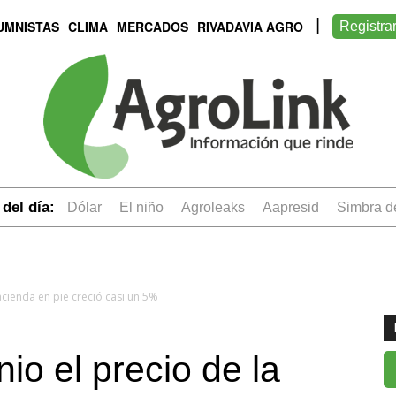
UMNISTAS
CLIMA
MERCADOS
RIVADAVIA AGRO
Registra
del día:
dólar
el niño
Agroleaks
aapresid
simbra 
hacienda en pie creció casi un 5%
nio el precio de la