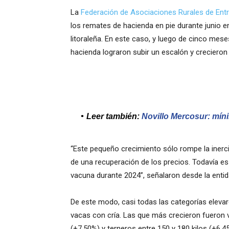
La
Federación de Asociaciones Rurales de Entr
los remates de hacienda en pie durante junio en 
litoraleña. En este caso, y luego de cinco mes
hacienda lograron subir un escalón y creciero
Leer también:
Novillo Mercosur: mín
“Este pequeño crecimiento sólo rompe la inerci
de una recuperación de los precios. Todavía es
vacuna durante 2024”, señalaron desde la entid
De este modo, casi todas las categorías eleva
vacas con cría. Las que más crecieron fueron v
(+7,50%) y terneros entre 150 y 180 kilos (+6,4