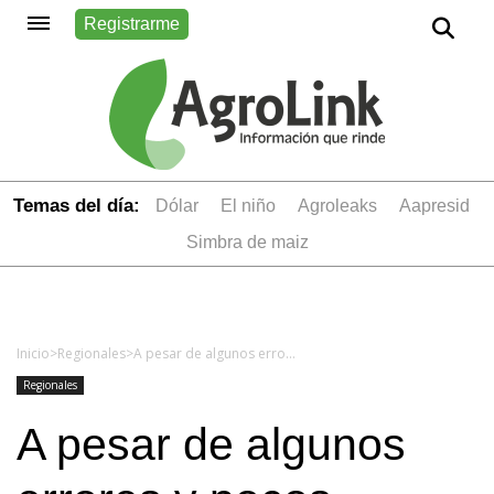
Registrarme
Temas del día:
dólar
el niño
Agroleaks
aapresid
simbra de maiz
Inicio
>
Regionales
>
A pesar de algunos errores y pocos aciertos, el campo "aprueba" la gestión de Macri
Regionales
A pesar de algunos