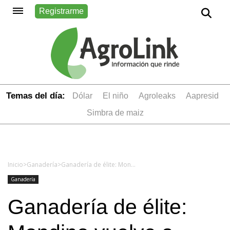
Registrarme
Temas del día:
dólar
el niño
Agroleaks
aapresid
simbra de maiz
Inicio
>
Ganadería
>
Ganadería de élite: Mondino vuelve a Palermo y rematará 25.000 cabezas
Ganadería
Ganadería de élite: