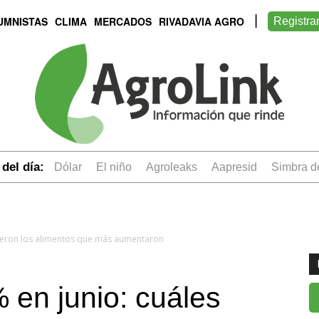
UMNISTAS
CLIMA
MERCADOS
RIVADAVIA AGRO
Registra
del día:
dólar
el niño
Agroleaks
aapresid
simbra 
 fueron los alimentos que más aumentaron
% en junio: cuáles