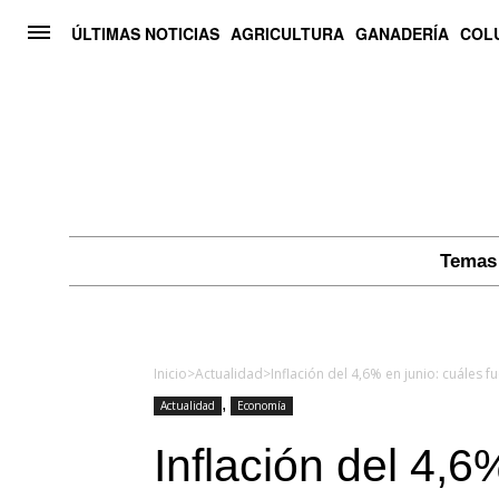
ÚLTIMAS NOTICIAS
AGRICULTURA
GANADERÍA
COL
Temas 
Inicio
>
Actualidad
>
Inflación del 4,6% en junio: cuáles
,
Actualidad
Economía
Inflación del 4,6