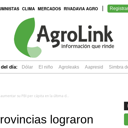
UMNISTAS
CLIMA
MERCADOS
RIVADAVIA AGRO
Registra
del día:
dólar
el niño
Agroleaks
aapresid
simbra 
Informe: cuatro provincias lograron aumentar su PBI per cápita en la última década
rovincias lograron