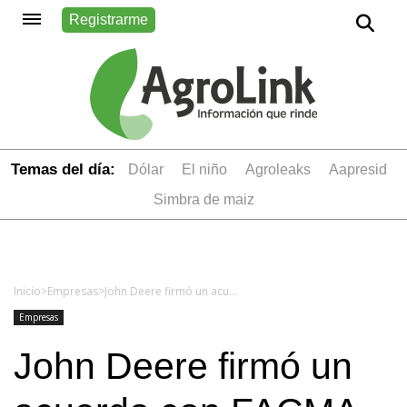
Registrarme
Temas del día:
dólar
el niño
Agroleaks
aapresid
simbra de maiz
Inicio
>
Empresas
>
John Deere firmó un acuerdo con FACMA que incluye beneficios exclusivos para Agroactiva
Empresas
John Deere firmó un