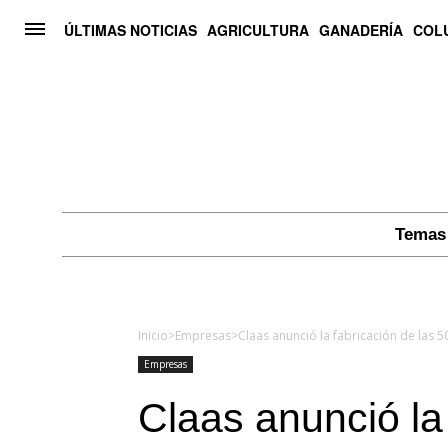
ÚLTIMAS NOTICIAS
AGRICULTURA
GANADERÍA
COL
Temas 
Inicio
>
Empresas
>
Claas anunció la fabricación de las 
Empresas
Claas anunció la