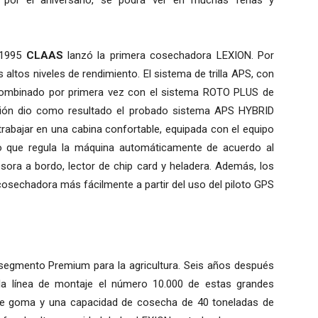
 por el aniversario, se podrá ver en muchas ferias y
 1995
CLAAS
lanzó la primera cosechadora LEXION. Por
s altos niveles de rendimiento. El sistema de trilla APS, con
e combinado por primera vez con el sistema ROTO PLUS de
ación dio como resultado el probado sistema APS HYBRID
abajar en una cabina confortable, equipada con el equipo
o que regula la máquina automáticamente de acuerdo al
esora a bordo, lector de chip card y heladera. Además, los
 cosechadora más fácilmente a partir del uso del piloto GPS
segmento Premium para la agricultura. Seis años después
 la línea de montaje el número 10.000 de estas grandes
e goma y una capacidad de cosecha de 40 toneladas de