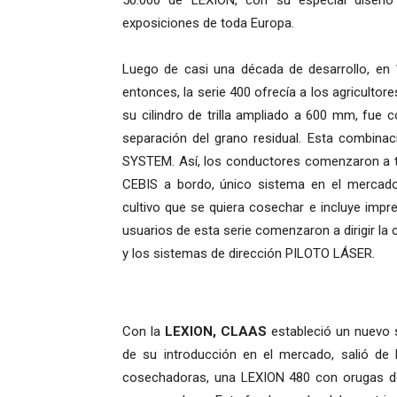
50.000 de LEXION, con su especial diseño
exposiciones de toda Europa.
Luego de casi una década de desarrollo, en
entonces, la serie 400 ofrecía a los agricultore
su cilindro de trilla ampliado a 600 mm, fu
separación del grano residual. Esta combin
SYSTEM. Así, los conductores comenzaron a tr
CEBIS a bordo, único sistema en el mercad
cultivo que se quiera cosechar e incluye impr
usuarios de esta serie comenzaron a dirigir la
y los sistemas de dirección PILOTO LÁSER.
Con la
LEXION, CLAAS
estableció un nuevo 
de su introducción en el mercado, salió de
cosechadoras, una LEXION 480 con orugas d