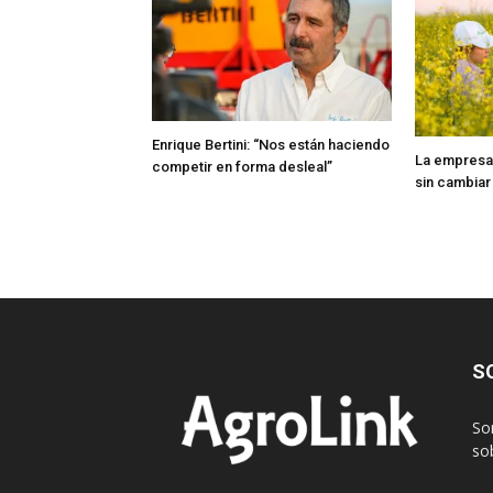
Enrique Bertini: “Nos están haciendo
La empresa
competir en forma desleal”
sin cambiar
S
So
sob