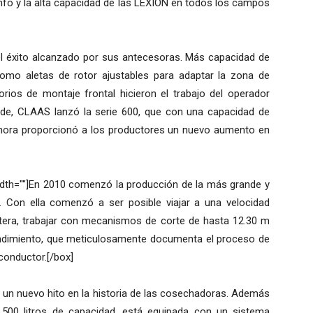
iunfo y la alta capacidad de las LEXION en todos los campos
el éxito alcanzado por sus antecesoras. Más capacidad de
como aletas de rotor ajustables para adaptar la zona de
rios de montaje frontal hicieron el trabajo del operador
de, CLAAS lanzó la serie 600, que con una capacidad de
hora proporcionó a los productores un nuevo aumento en
 width=""]En 2010 comenzó la producción de la más grande y
 Con ella comenzó a ser posible viajar a una velocidad
tera, trabajar con mecanismos de corte de hasta 12.30 m
endimiento, que meticulosamente documenta el proceso de
conductor.[/box]
un nuevo hito en la historia de las cosechadoras. Además
500 litros de capacidad, está equipada con un sistema