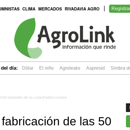
UMNISTAS
CLIMA
MERCADOS
RIVADAVIA AGRO
Registra
del día:
dólar
el niño
Agroleaks
aapresid
simbra 
50 mil unidades de su cosechadora Lexion
 fabricación de las 50