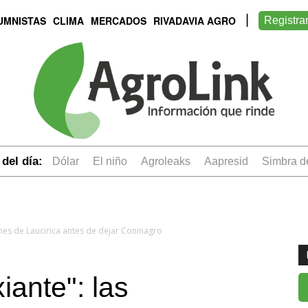
UMNISTAS
CLIMA
MERCADOS
RIVADAVIA AGRO
Registra
del día:
dólar
el niño
Agroleaks
aapresid
simbra 
iones de Laucirica antes de dejar Coninagro
iante": las