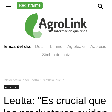
Registrarme
Temas del día:
dólar
el niño
Agroleaks
aapresid
simbra de maiz
Inicio
>
Actualidad
>
Leotta: "Es crucial que los productores cuiden los montes nativos, especialmente aquellos asociados a cursos de agua”
Actualidad
Leotta: "Es crucial que