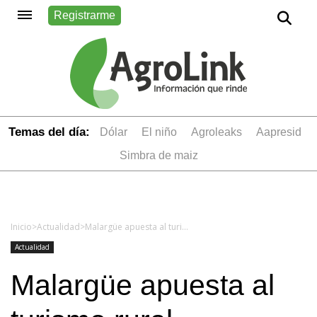
Registrarme
Temas del día:
dólar
el niño
Agroleaks
aapresid
simbra de maiz
Inicio
>
Actualidad
>
Malargüe apuesta al turismo rural
Actualidad
Malargüe apuesta al