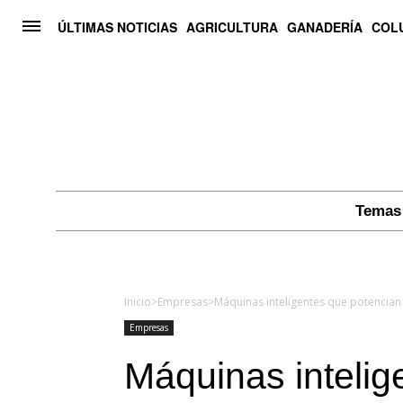
ÚLTIMAS NOTICIAS
AGRICULTURA
GANADERÍA
COL
Temas 
Inicio
>
Empresas
>
Máquinas inteligentes que potencian 
Empresas
Máquinas intelig