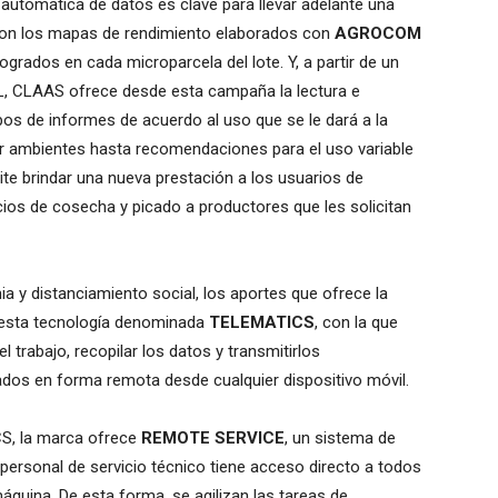
automática de datos es clave para llevar adelante una
a con los mapas de rendimiento elaborados con
AGROCOM
grados en cada microparcela del lote. Y, a partir de un
, CLAAS ofrece desde esta campaña la lectura e
pos de informes de acuerdo al uso que se le dará a la
r ambientes hasta recomendaciones para el uso variable
te brindar una nueva prestación a los usuarios de
s de cosecha y picado a productores que les solicitan
 y distanciamiento social, los aportes que ofrece la
 esta tecnología denominada
TELEMATICS
, con la que
l trabajo, recopilar los datos y transmitirlos
ados en forma remota desde cualquier dispositivo móvil.
S, la marca ofrece
REMOTE SERVICE
, un sistema de
l personal de servicio técnico tiene acceso directo a todos
áquina. De esta forma, se agilizan las tareas de