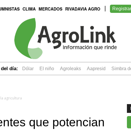
UMNISTAS
CLIMA
MERCADOS
RIVADAVIA AGRO
Registra
del día:
dólar
el niño
Agroleaks
aapresid
simbra 
la agricultura
entes que potencian