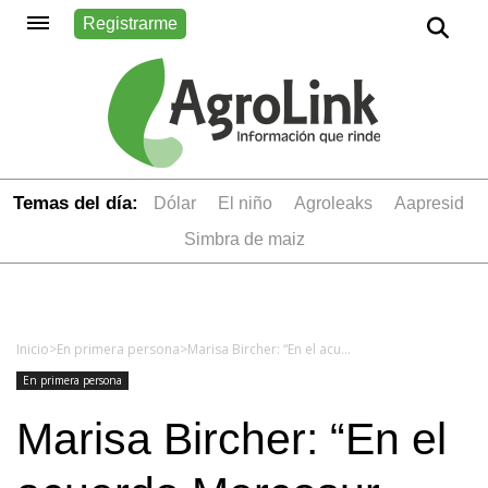
Registrarme
Temas del día:
dólar
el niño
Agroleaks
aapresid
simbra de maiz
Inicio
>
En primera persona
>
Marisa Bircher: “En el acuerdo Mercosur - UE, nada está acordado, hasta que todo esté acordado”
En primera persona
Marisa Bircher: “En el