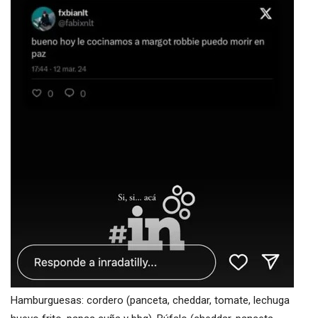
Hamburguesas: cordero (panceta, cheddar, tomate, lechuga