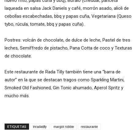
huevo frito, papas cuña y bbq), Búfalo (cheddar, panceta
laqueada en salsa Jack Daniels y café, morrón asado, alioli de
cebollas escabechadas, bbq y papas cuña, Vegetariana (Queso
tybo, rúcula, tomate, bbq y papas cuña).
Postres: volcán de chocolate, de dulce de leche, Pastel de tres
leches, Semiffredo de pistacho, Pana Cotta de coco y Texturas
de chocolate.
Este restaurante de Rada Tilly también tiene una “barra de
autor” en la que se destacan tragos como Sparkling Martini,
Smoked Old Fashioned, Gin Tonic ahumado, Aperol Spritz y
mucho más.
ETIQUETAS
inradatilly
margot robbie
restaurante