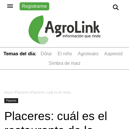
Registrarme
Temas del día:
dólar
el niño
Agroleaks
aapresid
simbra de maiz
Inicio
>
Placeres
>
Placeres: cuál es el restaurante de la Patagonia dónde almorzó Margot Robbie
Placeres
Placeres: cuál es el