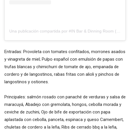
Una publicación compartida por #IN Bar & Dinning Room (@inradatilly)
Entradas: Provoleta con tomates confitados, morrones asados
y vinagreta de miel; Pulpo español con emulsión de papas con
trufas blancas y chimichurri de tomate de ajo, empanada de
cordero y de langostinos, rabas fritas con alioli y pinchos de
langostinos y ostiones.
Principales: salmón rosado con panaché de verduras y salsa de
maracuyá, Abadejo con gremolata, hongos, cebolla morada y
ceviche de zuchini, Ojo de bife de exportación con papa
aplastada con cebolla, panceta, espinaca y queso Camembert,
chuletas de cordero a la leña, Ribs de cerrado bbq a la leña,