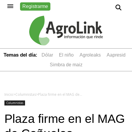
Registrarme
Temas del día:
dólar
el niño
Agroleaks
aapresid
simbra de maiz
Inicio
>
Columnistas
>
Plaza firme en el MAG de Cañuelas
Columnistas
Plaza firme en el MAG