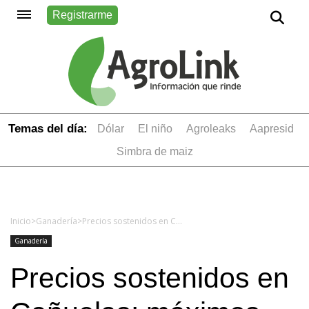
Registrarme
Temas del día:
dólar
el niño
Agroleaks
aapresid
simbra de maiz
Inicio
>
Ganadería
>
Precios sostenidos en Cañuelas: máximos de $2670 por novillitos de 380 kilos y $2600 en livianas de 297
Ganadería
Precios sostenidos en