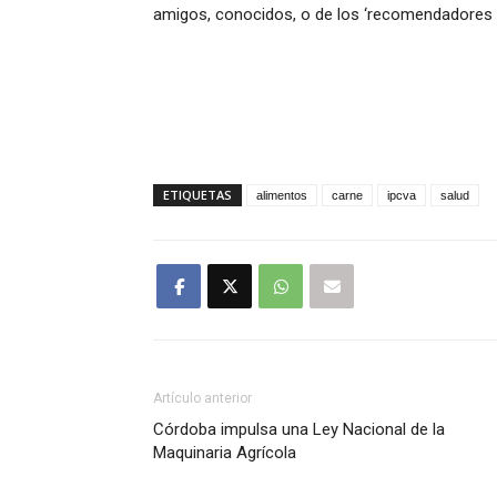
amigos, conocidos, o de los ‘recomendadores ser
ETIQUETAS
alimentos
carne
ipcva
salud
Artículo anterior
Córdoba impulsa una Ley Nacional de la
Maquinaria Agrícola