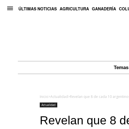
ÚLTIMAS NOTICIAS
AGRICULTURA
GANADERÍA
COL
Temas 
Inicio
>
Actualidad
>
Revelan que 8 de cada 10 argentino
Actualidad
Revelan que 8 d