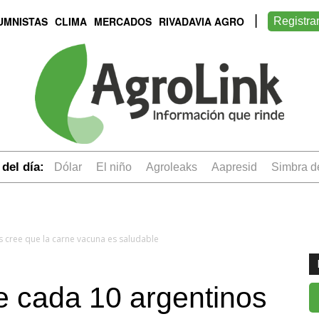
UMNISTAS
CLIMA
MERCADOS
RIVADAVIA AGRO
Registra
del día:
dólar
el niño
Agroleaks
aapresid
simbra 
s cree que la carne vacuna es saludable
e cada 10 argentinos