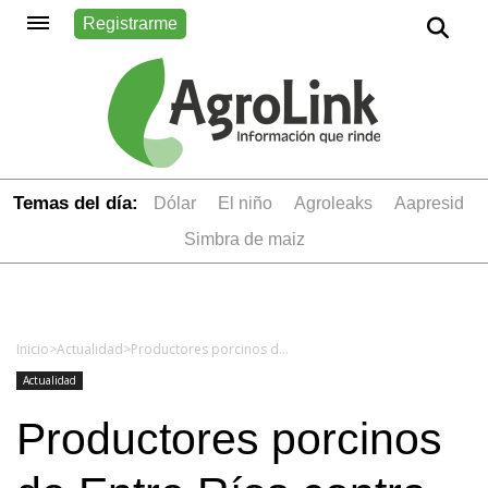
Registrarme
Temas del día:
dólar
el niño
Agroleaks
aapresid
simbra de maiz
Inicio
>
Actualidad
>
Productores porcinos de Entre Ríos contra el paro: "Ponen en peligro la producción"
Actualidad
Productores porcinos