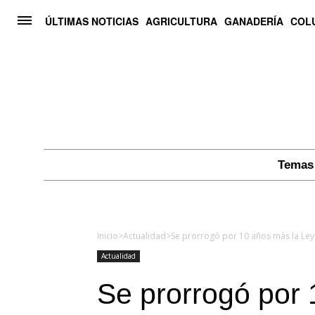
ÚLTIMAS NOTICIAS
AGRICULTURA
GANADERÍA
COL
Temas 
Inicio
>
Actualidad
>
Se prorrogó por 10 años más la Ley
Actualidad
Se prorrogó por 