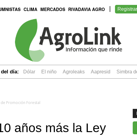
UMNISTAS
CLIMA
MERCADOS
RIVADAVIA AGRO
Registra
del día:
dólar
el niño
Agroleaks
aapresid
simbra 
 de Promoción Forestal
10 años más la Ley