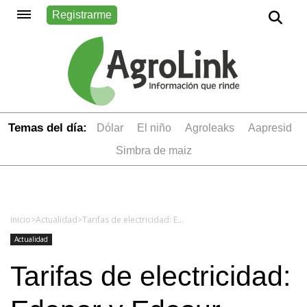
Registrarme
Temas del día:
dólar
el niño
Agroleaks
aapresid
simbra de maiz
Inicio
>
Actualidad
>
Tarifas de electricidad: Edenor y Edesur pidieron ajustar por inflación y dieron pistas de a cuánto podrían irse las tarifas
Actualidad
Tarifas de electricidad: