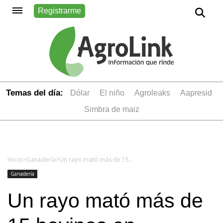
Registrarme
Temas del día:
dólar
el niño
Agroleaks
aapresid
simbra de maiz
Inicio
>
Ganadería
>
Un rayo mató más de 15 bovinos en Misiones
Ganadería
Un rayo mató más de