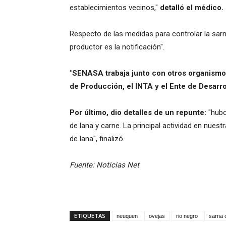
establecimientos vecinos,"
detalló el médico.
Respecto de las medidas para controlar la sarna
productor es la notificación".
"SENASA trabaja junto con otros organismos
de Producción, el INTA y el Ente de Desarrol
Por último, dio detalles de un repunte:
"hubo
de lana y carne. La principal actividad en nuest
de lana", finalizó.
Fuente: Noticias Net
ETIQUETAS
neuquen
ovejas
rio negro
sarna 