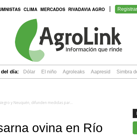
UMNISTAS
CLIMA
MERCADOS
RIVADAVIA AGRO
Registra
del día:
dólar
el niño
Agroleaks
aapresid
simbra 
Ante el brote de sarna ovina en Río Negro y Neuquén, difunden medidas para prevenirla
 sarna ovina en Río