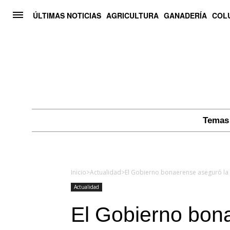
ÚLTIMAS NOTICIAS
AGRICULTURA
GANADERÍA
COL
Temas 
Inicio
>
Actualidad
>
El Gobierno bonaerense aseguró la 
Actualidad
El Gobierno bon