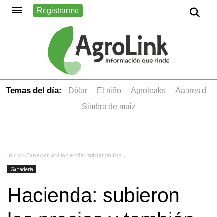
Registrarme
Temas del día:
dólar
el niño
Agroleaks
aapresid
simbra de maiz
Inicio
>
Ganadería
>
Hacienda: subieron los precios y también la faena
Ganadería
Hacienda: subieron