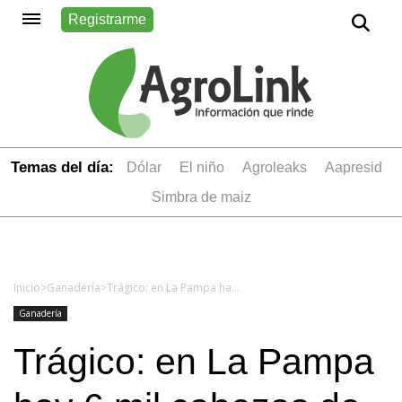
Registrarme
Temas del día:
dólar
el niño
Agroleaks
aapresid
simbra de maiz
Inicio
>
Ganadería
>
Trágico: en La Pampa hay 6 mil cabezas de ganado muertas por la sequía y piden la emergencia agropecuaria
Ganadería
Trágico: en La Pampa