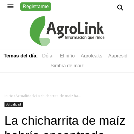
Registrarme
Temas del día:
dólar
el niño
Agroleaks
aapresid
simbra de maiz
Inicio
>
Actualidad
>
La chicharrita de maíz habría encontrado resistencia en el norte de Córdoba
Actualidad
La chicharrita de maíz