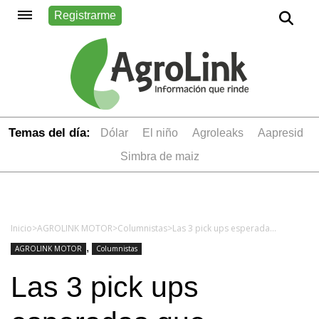
Registrarme
Temas del día:
dólar
el niño
Agroleaks
aapresid
simbra de maiz
Inicio
>
AGROLINK MOTOR
>
Columnistas
>
Las 3 pick ups esperadas que llegarán al mercado argentino en 2023
,
AGROLINK MOTOR
Columnistas
Las 3 pick ups