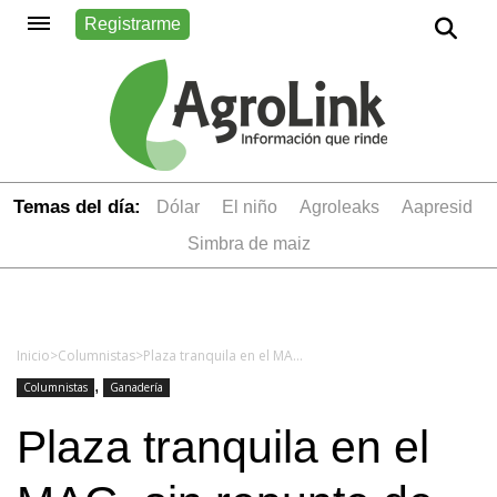
Registrarme
Temas del día:
dólar
el niño
Agroleaks
aapresid
simbra de maiz
Inicio
>
Columnistas
>
Plaza tranquila en el MAG, sin repunte de valores
,
Columnistas
Ganadería
Plaza tranquila en el