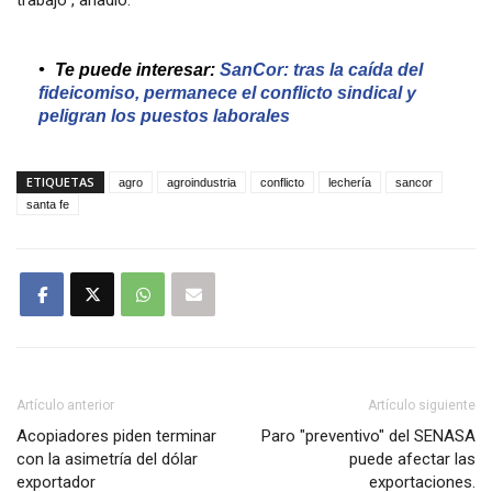
trabajo”, añadió.
Te puede interesar:
SanCor: tras la caída del
fideicomiso, permanece el conflicto sindical y
peligran los puestos laborales
ETIQUETAS
agro
agroindustria
conflicto
lechería
sancor
santa fe
Artículo anterior
Artículo siguiente
Acopiadores piden terminar
Paro "preventivo" del SENASA
con la asimetría del dólar
puede afectar las
exportador
exportaciones.