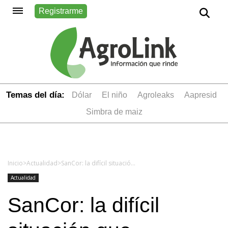
Registrarme
Temas del día:
dólar
el niño
Agroleaks
aapresid
simbra de maiz
Inicio
>
Actualidad
>
SanCor: la difícil situación que atraviesa la firma
Actualidad
SanCor: la difícil