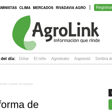
UMNISTAS
CLIMA
MERCADOS
RIVADAVIA AGRO
Registra
del día:
dólar
el niño
Agroleaks
aapresid
simbra 
iento a tener en cuenta
forma de